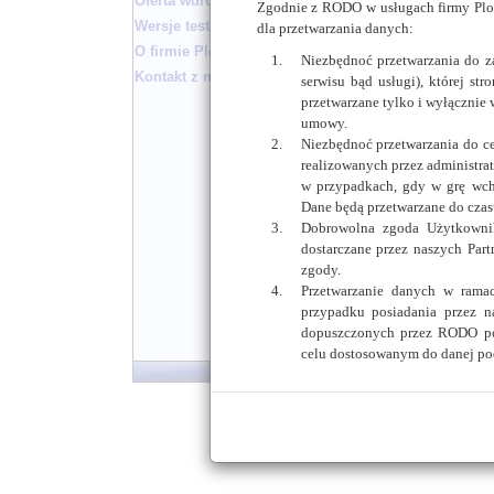
Oferta wdrożenia
całego szer
Zgodnie z RODO w usługach firmy Ploc
możliwego ob
Wersje testowe biuletynu
dla przetwarzania danych:
W celu zabez
O firmie Plocman
Niezbędnoć przetwarzania do 
archiwizacja 
Kontakt z nami
serwisu bąd usługi), której st
Całe rozwiąz
przetwarzane tylko i wyłącznie 
Warszawie wę
umowy.
Internet Partn
Niezbędnoć przetwarzania do c
Prezentowana
realizowanych przez administrat
zgodna z zał
w przypadkach, gdy w grę wch
6 września 20
Dane będą przetwarzane do czasu
poz. 1198) o
Dobrowolna zgoda Użytkownik
w sprawie Biu
dostarczane przez naszych Par
Dodatkowo, w
zgody.
serwer zapas
Przetwarzanie danych w rama
Dzięki wykor
przypadku posiadania przez n
naszych usług
dopuszczonych przez RODO po
celu dostosowanym do danej po
Płock