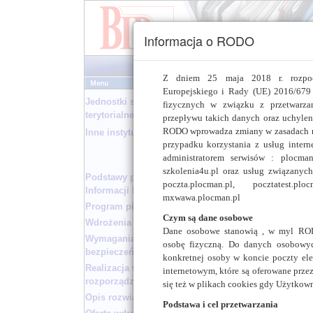
Informacja o RODO
Z dniem 25 maja 2018 r. rozpoc
Europejskiego i Rady (UE) 2016/679 
Jednostki samorządu
fizycznych w związku z przetwarz
terytorialnego
przepływu takich danych oraz uchyle
REALIZ
RODO wprowadza zmiany w zasadach re
Inne instytucje
przypadku korzystania z usług intern
Środki techniczne 
administratorem serwisów : plocman.p
obsługi stron inter
szkolenia4u.pl oraz usług związanyc
nałożonych przez u
Podstawy prawne Biuletynu
poczta.plocman.pl, pocztatest.plo
aspektów należy powi
Informacji Publicznej
mxwawa.plocman.pl
Program pilotażowy
Bezpieczeńst
Czym są dane osobowe
poprzez sprz
Wdrożenia wzorcowe
Dane osobowe stanowią , w myl ROD
BorderWare. N
Wymagania w zakresie
osobę fizyczną. Do danych osobowych
rynku polsk
bezpieczeństwa serwisu BIP
konkretnej osoby w koncie poczty elek
innymi przez
Realizacja wymogów
internetowym, które są oferowane prze
naszych rozw
rozporządzenia
się też w plikach cookies gdy Użytkown
szyfrowanyc
Opis rozwiązania
produkty, kt
Podstawa i cel przetwarzania